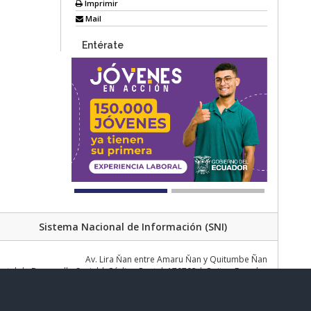
Imprimir
Mail
Entérate
Sistema Nacional de Información (SNI)
Av. Lira Ňan entre Amaru Ňan y Quitumbe Ñan
al de Desarrollo Social | Código Postal: 170702 | Quito - Ecuador
Teléfono: 02 383 4006 Ext. 1000