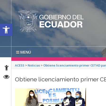
Open toolbar
MENÚ
ACESS
>
Noticias
>
Obtiene licenciamiento primer CETAD pa
Obtiene licenciamiento primer 