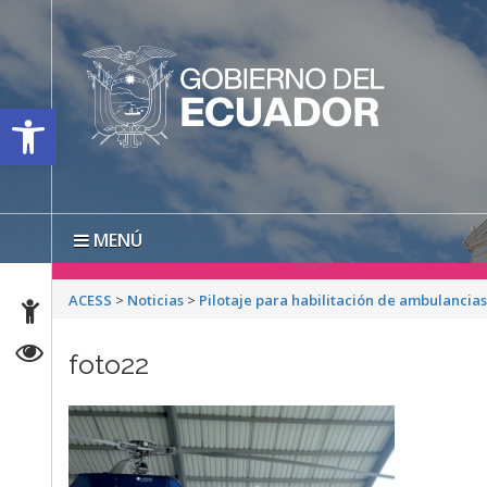
Open toolbar
MENÚ
ACESS
>
Noticias
>
Pilotaje para habilitación de ambulancia
foto22