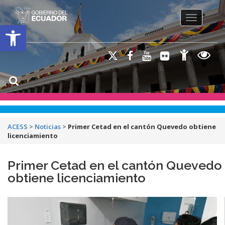
Toggle na
Open toolbar
ACESS
>
Noticias
>
Primer Cetad en el cantón Quevedo obtiene
licenciamiento
Primer Cetad en el cantón Quevedo
obtiene licenciamiento