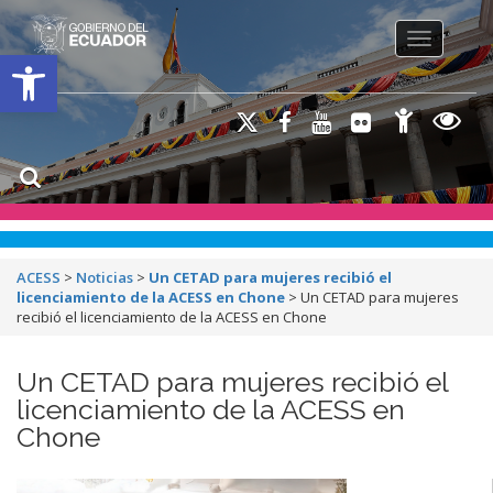
Toggle na
Open toolbar
ACESS
>
Noticias
>
Un CETAD para mujeres recibió el
licenciamiento de la ACESS en Chone
>
Un CETAD para mujeres
recibió el licenciamiento de la ACESS en Chone
Un CETAD para mujeres recibió el
licenciamiento de la ACESS en
Chone