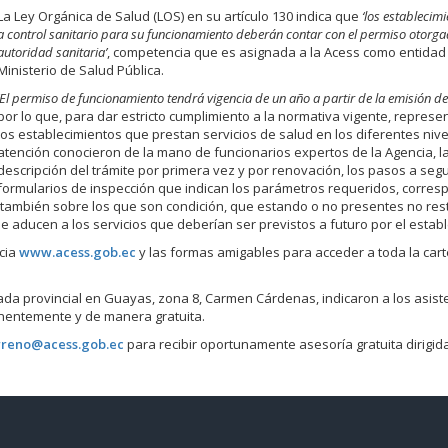
La Ley Orgánica de Salud (LOS) en su artículo 130 indica que
‘los establecim
a control sanitario para su funcionamiento deberán contar con el permiso otorga
autoridad sanitaria’
, competencia que es asignada a la Acess como entidad 
Ministerio de Salud Pública.
‘El permiso de funcionamiento tendrá vigencia de un año a partir de la emisión d
por lo que, para dar estricto cumplimiento a la normativa vigente, repres
los establecimientos que prestan servicios de salud en los diferentes niv
atención conocieron de la mano de funcionarios expertos de la Agencia, l
descripción del trámite por primera vez y por renovación, los pasos a seguir
formularios de inspección que indican los parámetros requeridos, corres
; también sobre los que son condición, que estando o no presentes no rest
e aducen a los servicios que deberían ser previstos a futuro por el establ
ncia
www.acess.gob.ec
y las formas amigables para acceder a toda la car
egada provincial en Guayas, zona 8, Carmen Cárdenas, indicaron a los asis
nentemente y de manera gratuita.
arreno@acess.gob.ec
para recibir oportunamente asesoría gratuita dirigida