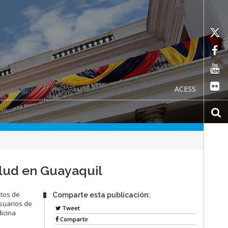
ACESS
alud en Guayaquil
ntos de
Comparte esta publicación:
usuarios de
Tweet
dicina
Compartir