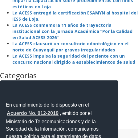
impartía capacitación sobre procedimientos con fines
estéticos en Loja
La ACESS entregó la certificación ESAMYN al hospital del
IESS de Loja.
La ACESS conmemora 11 años de trayectoria
institucional con la Jornada Académica “Por la Calidad
en Salud ACESS 2026”
La ACESS clausuró un consultorio odontológico en el
norte de Guayaquil por graves irregularidades
La ACESS impulsa la seguridad del paciente con un
concurso nacional dirigido a establecimientos de salud
Categorías
La Agencia
La Institución
Mejora Regulatoria
Noticias
En cumplimiento de lo dispuesto en el
Noticias Destacadas
Acuerdo No. 012-2019
, emitido por el
Programas y Servicios
Ministerio de Telecomunicaciones y de la
Sin categoría
Sociedad de la Información, comunicamos
Contacto Ciudadano Digital
nuestra política para el tratamiento de datos