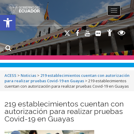
Toggle na
Open toolbar
ACESS
>
Noticias
>
219 establecimientos cuentan con autorización
para realizar pruebas Covid-19 en Guayas
>
219 establecimientos
cuentan con autorización para realizar pruebas Covid-19 en Guayas
219 establecimientos cuentan con
autorización para realizar pruebas
Covid-19 en Guayas