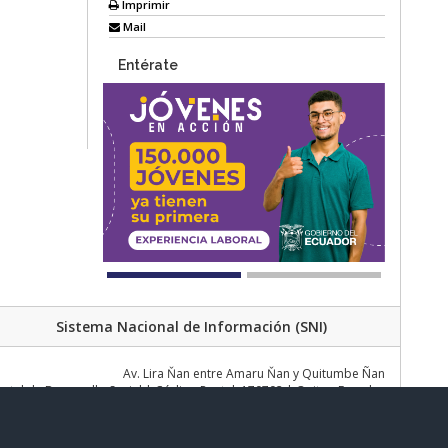
Imprimir
Mail
Entérate
Sistema Nacional de Información (SNI)
Av. Lira Ňan entre Amaru Ňan y Quitumbe Ñan
al de Desarrollo Social | Código Postal: 170702 | Quito - Ecuador
Teléfono: 02 383 4006 Ext. 1000