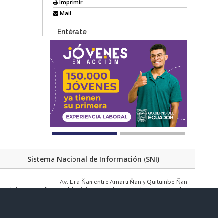
Imprimir
Mail
Entérate
Sistema Nacional de Información (SNI)
Av. Lira Ňan entre Amaru Ňan y Quitumbe Ñan
al de Desarrollo Social | Código Postal: 170702 | Quito - Ecuador
Teléfono: 02 383 4006 Ext. 1000