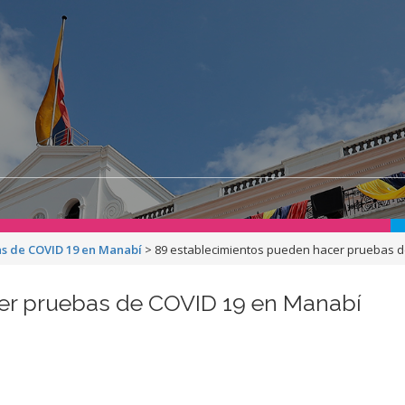
as de COVID 19 en Manabí
>
89 establecimientos pueden hacer pruebas 
er pruebas de COVID 19 en Manabí