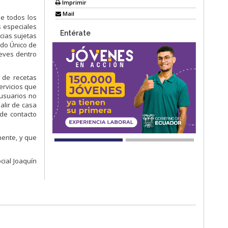
Imprimir
Mail
ue todos los
s especiales
Entérate
cias sujetas
ado Único de
ueves dentro
d de recetas
ervicios que
 usuarios no
alir de casa
 de contacto
nente, y que
cial Joaquín