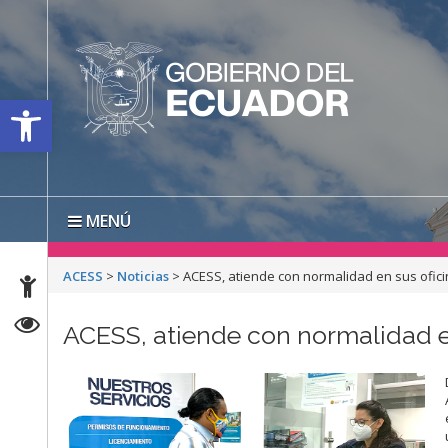
Open toolbar
MENÚ
ACESS
>
Noticias
>
ACESS, atiende con normalidad en sus ofic
ACESS, atiende con normalidad e