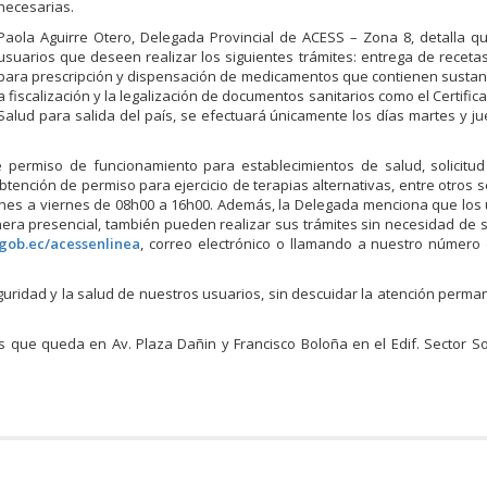
necesarias.
Paola Aguirre Otero, Delegada Provincial de ACESS – Zona 8, detalla q
usuarios que deseen realizar los siguientes trámites: entrega de receta
para prescripción y dispensación de medicamentos que contienen sustan
a fiscalización y la legalización de documentos sanitarios como el Certific
Salud para salida del país, se efectuará únicamente los días martes y j
de permiso de funcionamiento para establecimientos de salud, solicitu
btención de permiso para ejercicio de terapias alternativas, entre otros s
lunes a viernes de 08h00 a 16h00. Además, la Delegada menciona que los
ra presencial, también pueden realizar sus trámites sin necesidad de s
gob.ec/acessenlinea
, correo electrónico o llamando a nuestro número
uridad y la salud de nuestros usuarios, sin descuidar la atención perma
 que queda en Av. Plaza Dañin y Francisco Boloña en el Edif. Sector So