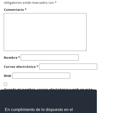
obligatorios están marcados con
*
Comentario
*
Nombre
*
Correo electrónico
*
Web
Guarda mi nombre, correo electrónico y web en este
navegador para la próxima vez que comente.
En cumplimiento de lo dispuesto en el