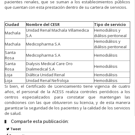
pacientes renales, que se suman a los establecimientos públicos
que cuentan con esta prestación dentro de su cartera de servicios.
Ciudad
Nombre del CESR
Tipo de servicio
Unidad Renal Machala Villamedica
Hemodiálisis y
Machala
S.A
diálisis peritoneal
Hemodiálisis y
Machala
Medicopharma S.A
diálisis peritoneal
Santa
Medicopharma S.A
Hemodiálisis
Rosa
Santa
Dialysis Medical Care Oro
Hemodiálisis
Rosa
Dialimedical S.A
Loja
Diáltica Unidad Renal
Hemodiálisis
Loja
Unidad Renal Nefroloja
Hemodiálisis
Si bien, el Certificado de Licenciamiento tiene vigencia de cuatro
años, el personal de la ACESS realiza controles periódicos a los
centros especializados para constatar que mantengan las
condiciones con las que obtuvieron su licencia, y de esta manera
garantizar la seguridad de los pacientes y la calidad de los servicios
de salud.
Comparte esta publicación:
Tweet