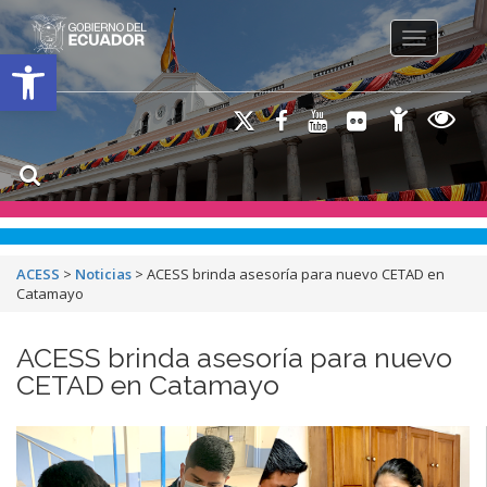
Toggle na
Open toolbar
ACESS
>
Noticias
>
ACESS brinda asesoría para nuevo CETAD en
Catamayo
ACESS brinda asesoría para nuevo
CETAD en Catamayo