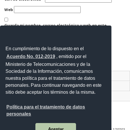
Web
Guarda mi nombre, correo electrónico y web en este
navegador para la próxima vez que comente.
En cumplimiento de lo dispuesto en el
Acuerdo No. 012-2019
, emitido por el
Ministerio de Telecomunicaciones y de la
Sociedad de la Información, comunicamos
Contacto Ciudadano Digital
nuestra política para el tratamiento de datos
personales. Para continuar navegando en este
Portal Trámites Ciudadanos
sitio debe aceptar los términos de la misma.
Sistema Nacional de Información (SNI)
Política para el tratamiento de datos
personales
Av. Lira Ňan entre Amaru Ňan y Quitumbe Ñan
Aceptar
Plataforma Gubernamental de Desarrollo Social | Código Postal: 170702