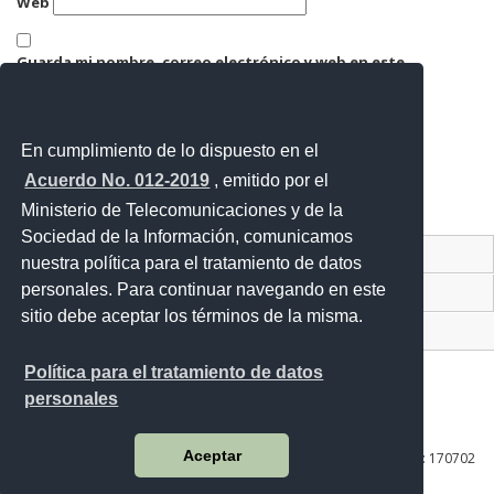
Web
Guarda mi nombre, correo electrónico y web en este
navegador para la próxima vez que comente.
En cumplimiento de lo dispuesto en el
Acuerdo No. 012-2019
, emitido por el
Ministerio de Telecomunicaciones y de la
Sociedad de la Información, comunicamos
Contacto Ciudadano Digital
nuestra política para el tratamiento de datos
personales. Para continuar navegando en este
Portal Trámites Ciudadanos
sitio debe aceptar los términos de la misma.
Sistema Nacional de Información (SNI)
Política para el tratamiento de datos
personales
Av. Lira Ňan entre Amaru Ňan y Quitumbe Ñan
Aceptar
Plataforma Gubernamental de Desarrollo Social | Código Postal: 170702
| Quito - Ecuador