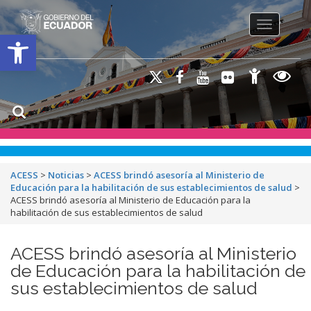
Toggle na
Open toolbar
ACESS
>
Noticias
>
ACESS brindó asesoría al Ministerio de
Educación para la habilitación de sus establecimientos de salud
>
ACESS brindó asesoría al Ministerio de Educación para la
habilitación de sus establecimientos de salud
ACESS brindó asesoría al Ministerio
de Educación para la habilitación de
sus establecimientos de salud