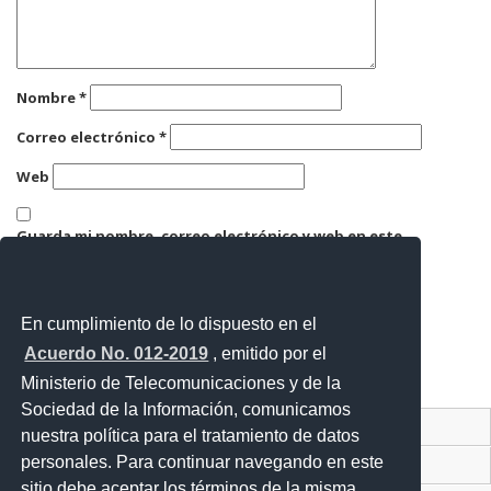
Nombre
*
Correo electrónico
*
Web
Guarda mi nombre, correo electrónico y web en este
navegador para la próxima vez que comente.
En cumplimiento de lo dispuesto en el
Acuerdo No. 012-2019
, emitido por el
Ministerio de Telecomunicaciones y de la
Sociedad de la Información, comunicamos
Contacto Ciudadano Digital
nuestra política para el tratamiento de datos
personales. Para continuar navegando en este
Portal Trámites Ciudadanos
sitio debe aceptar los términos de la misma.