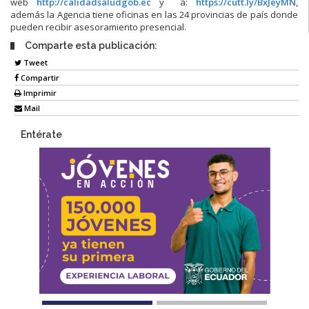
web
http://calidadsaludgob.ec
y a:
https://cutt.ly/BxJeyMN
,
además la Agencia tiene oficinas en las 24 provincias de país donde
pueden recibir asesoramiento presencial.
Comparte esta publicación:
Tweet
Compartir
Imprimir
Mail
Entérate