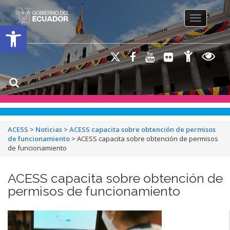
Toggle na
Open toolbar
ACESS
>
Noticias
>
ACESS capacita sobre obtención de permisos
de funcionamiento
>
ACESS capacita sobre obtención de permisos
de funcionamiento
ACESS capacita sobre obtención de
permisos de funcionamiento