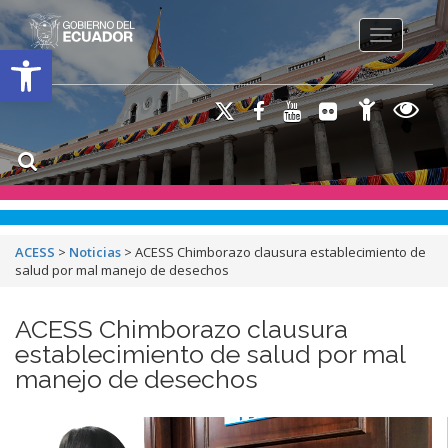
Toggle na
Open toolbar
ACESS
>
Noticias
>
ACESS Chimborazo clausura establecimiento de
salud por mal manejo de desechos
ACESS Chimborazo clausura
establecimiento de salud por mal
manejo de desechos