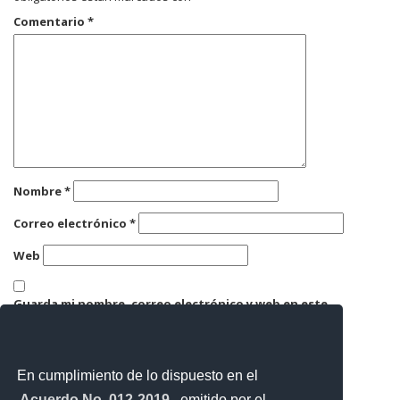
Comentario
*
Nombre
*
Correo electrónico
*
Web
Guarda mi nombre, correo electrónico y web en este
navegador para la próxima vez que comente.
En cumplimiento de lo dispuesto en el
Acuerdo No. 012-2019
, emitido por el