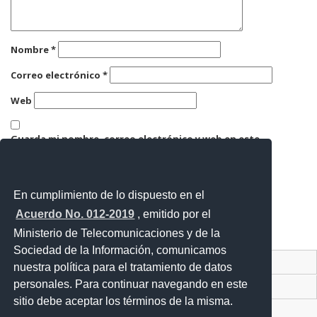
Nombre
*
Correo electrónico
*
Web
Guarda mi nombre, correo electrónico y web en este
navegador para la próxima vez que comente.
En cumplimiento de lo dispuesto en el
Acuerdo No. 012-2019
, emitido por el
Ministerio de Telecomunicaciones y de la
Sociedad de la Información, comunicamos
Contacto Ciudadano Digital
nuestra política para el tratamiento de datos
personales. Para continuar navegando en este
Portal Trámites Ciudadanos
sitio debe aceptar los términos de la misma.
Sistema Nacional de Información (SNI)