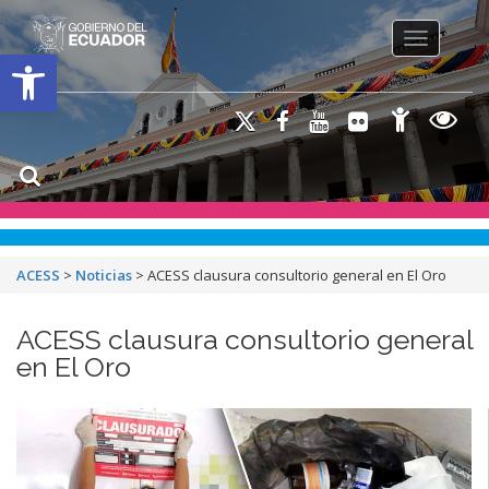
Toggle na
Open toolbar
ACESS
>
Noticias
>
ACESS clausura consultorio general en El Oro
ACESS clausura consultorio general
en El Oro