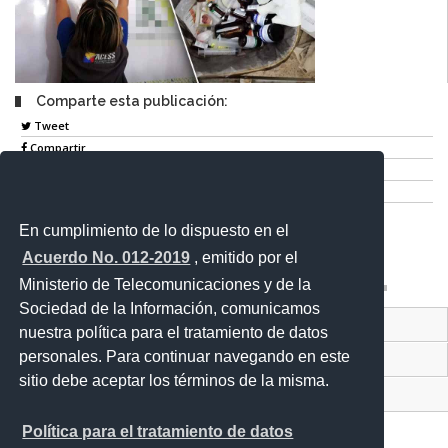
Comparte esta publicación:
Tweet
Compartir
Imprimir
Mail
En cumplimiento de lo dispuesto en el
Entérate
Acuerdo No. 012-2019
, emitido por el
Ministerio de Telecomunicaciones y de la
Sociedad de la Información, comunicamos
Contacto Ciudadano Digital
nuestra política para el tratamiento de datos
personales. Para continuar navegando en este
Portal Trámites Ciudadanos
sitio debe aceptar los términos de la misma.
Sistema Nacional de Información (SNI)
Política para el tratamiento de datos