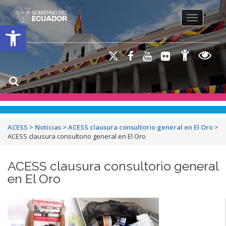
Toggle na
Open toolbar
ACESS
>
Noticias
>
ACESS clausura consultorio general en El Oro
>
ACESS clausura consultorio general en El Oro
ACESS clausura consultorio general
en El Oro