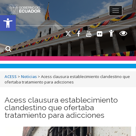
Toggle na
Open toolbar
ACESS
>
Noticias
>
Acess clausura establecimiento clandestino que
ofertaba tratamiento para adicciones
Acess clausura establecimiento
clandestino que ofertaba
tratamiento para adicciones