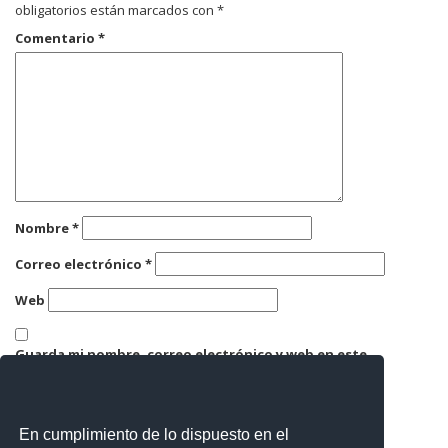
obligatorios están marcados con
*
Comentario
*
Nombre
*
Correo electrónico
*
Web
Guarda mi nombre, correo electrónico y web en este
navegador para la próxima vez que comente.
En cumplimiento de lo dispuesto en el