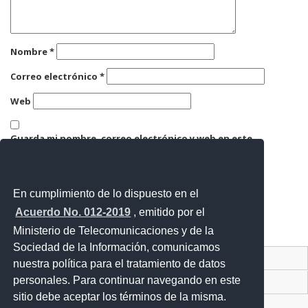
Nombre
*
Correo electrónico
*
Web
Guarda mi nombre, correo electrónico y web en este
navegador para la próxima vez que comente.
En cumplimiento de lo dispuesto en el
Acuerdo No. 012-2019
, emitido por el
Ministerio de Telecomunicaciones y de la
Sociedad de la Información, comunicamos
Contacto Ciudadano Digital
nuestra política para el tratamiento de datos
personales. Para continuar navegando en este
Portal Trámites Ciudadanos
sitio debe aceptar los términos de la misma.
Sistema Nacional de Información (SNI)