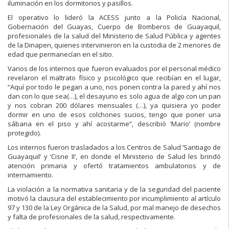
iluminación en los dormitorios y pasillos.
El operativo lo lideró la ACESS junto a la Policía Nacional,
Gobernación del Guayas, Cuerpo de Bomberos de Guayaquil,
profesionales de la salud del Ministerio de Salud Pública y agentes
de la Dinapen, quienes intervinieron en la custodia de 2 menores de
edad que permanecían en el sitio.
Varios de los internos que fueron evaluados por el personal médico
revelaron el maltrato físico y psicológico que recibían en el lugar,
“Aquí por todo le pegan a uno, nos ponen contra la pared y ahí nos
dan con lo que sea(…), el desayuno es solo agua de algo con un pan
y nos cobran 200 dólares mensuales (…), ya quisiera yo poder
dormir en uno de esos colchones sucios, tengo que poner una
sábana en el piso y ahí acostarme”, describió ‘Mario’ (nombre
protegido).
Los internos fueron trasladados a los Centros de Salud ‘Santiago de
Guayaquil’ y ‘Cisne II’, en donde el Ministerio de Salud les brindó
atención primaria y ofertó tratamientos ambulatorios y de
internamiento.
La violación a la normativa sanitaria y de la seguridad del paciente
motivó la clausura del establecimiento por incumplimiento al artículo
97 y 130 de la Ley Orgánica de la Salud, por mal manejo de desechos
y falta de profesionales de la salud, respectivamente.