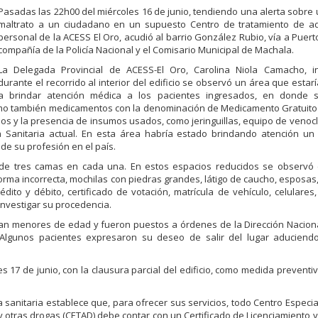
Pasadas las 22h00 del miércoles 16 de junio, tendiendo una alerta sobre
maltrato a un ciudadano en un supuesto Centro de tratamiento de adi
personal de la ACESS El Oro, acudió al barrio González Rubio, vía a Puerto
compañía de la Policía Nacional y el Comisario Municipal de Machala.
La Delegada Provincial de ACESS-El Oro, Carolina Niola Camacho, 
durante el recorrido al interior del edificio se observó un área que estar
a brindar atención médica a los pacientes ingresados, en donde 
mo también medicamentos con la denominación de Medicamento Gratuito 
 y la presencia de insumos usados, como jeringuillas, equipo de venocli
anitaria actual. En esta área habría estado brindando atención un 
 de su profesión en el país.
s de tres camas en cada una. En estos espacios reducidos se observó 
ma incorrecta, mochilas con piedras grandes, látigo de caucho, esposas, 
to y débito, certificado de votación, matrícula de vehículo, celulares, 
investigar su procedencia.
eran menores de edad y fueron puestos a órdenes de la Dirección Naciona
 Algunos pacientes expresaron su deseo de salir del lugar aduciend
s 17 de junio, con la clausura parcial del edificio, como medida preventiv
 sanitaria establece que, para ofrecer sus servicios, todo Centro Especia
 otras drogas (CETAD) debe contar con un Certificado de Licenciamiento 