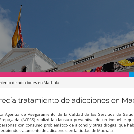
miento de adicciones en Machala
ecía tratamiento de adicciones en Ma
La Agencia de Aseguramiento de la Calidad de los Servicios de Salud
Prepagada (ACESS) realizó la clausura preventiva de un inmueble qu
personas con consumo problemático de alcohol y otras drogas, que hab
recibiendo tratamiento de adicciones, en la ciudad de Machala.