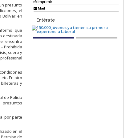
Imprimir
 un presunto
Mail
cciones, el
 Bolívar, en
Entérate
informó que
ía destinada
se encontró
– Prohibida
sis, suero y
profesional
condiciones
etc. En otro
billeteras y
l de Policía
o presuntos
a, por parte
lizado en el
y Permiso de