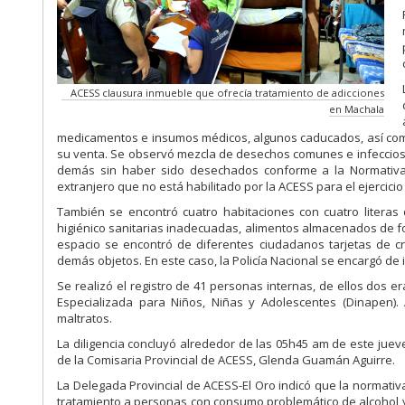
ACESS clausura inmueble que ofrecía tratamiento de adicciones
en Machala
medicamentos e insumos médicos, algunos caducados, así co
su venta. Se observó mezcla de desechos comunes e infecciosos
demás sin haber sido desechados conforme a la Normativa S
extranjero que no está habilitado por la ACESS para el ejercicio
También se encontró cuatro habitaciones con cuatro litera
higiénico sanitarias inadecuadas, alimentos almacenados de for
espacio se encontró de diferentes ciudadanos tarjetas de crédi
demás objetos. En este caso, la Policía Nacional se encargó de 
Se realizó el registro de 41 personas internas, de ellos dos 
Especializada para Niños, Niñas y Adolescentes (Dinapen).
maltratos.
La diligencia concluyó alrededor de las 05h45 am de este jueve
de la Comisaria Provincial de ACESS, Glenda Guamán Aguirre.
La Delegada Provincial de ACESS-El Oro indicó que la normativa
tratamiento a personas con consumo problemático de alcohol y