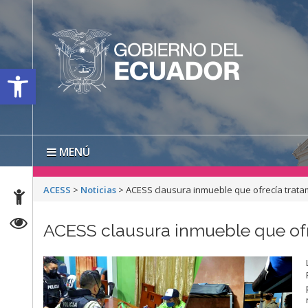
Open toolbar
MENÚ
ACESS
>
Noticias
>
ACESS clausura inmueble que ofrecía trata
ACESS clausura inmueble que ofr