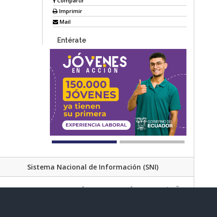
Compartir
Imprimir
Mail
Entérate
Sistema Nacional de Información (SNI)
Av. Lira Ňan entre Amaru Ňan y Quitumbe Ñan
al de Desarrollo Social | Código Postal: 170702 | Quito - Ecuador
Teléfono: 02 383 4006 Ext. 1000