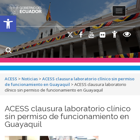
Toggle na
Open toolbar
ACESS
>
Noticias
>
ACESS clausura laboratorio clínico sin permiso
de funcionamiento en Guayaquil
>
ACESS clausura laboratorio
clínico sin permiso de funcionamiento en Guayaquil
ACESS clausura laboratorio clínico
sin permiso de funcionamiento en
Guayaquil