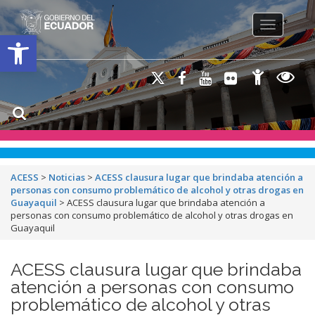
Toggle na
Open toolbar
ACESS
>
Noticias
>
ACESS clausura lugar que brindaba atención a
personas con consumo problemático de alcohol y otras drogas en
Guayaquil
>
ACESS clausura lugar que brindaba atención a
personas con consumo problemático de alcohol y otras drogas en
Guayaquil
ACESS clausura lugar que brindaba
atención a personas con consumo
problemático de alcohol y otras