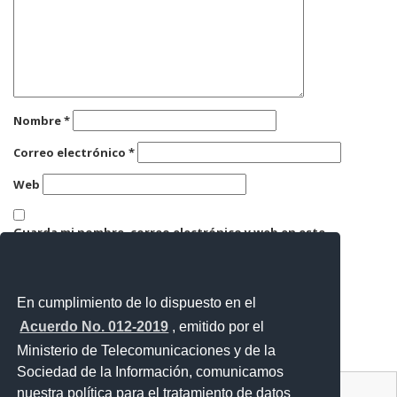
Nombre
*
Correo electrónico
*
Web
Guarda mi nombre, correo electrónico y web en este
navegador para la próxima vez que comente.
En cumplimiento de lo dispuesto en el
Acuerdo No. 012-2019
, emitido por el
Ministerio de Telecomunicaciones y de la
Sociedad de la Información, comunicamos
Contacto Ciudadano Digital
nuestra política para el tratamiento de datos