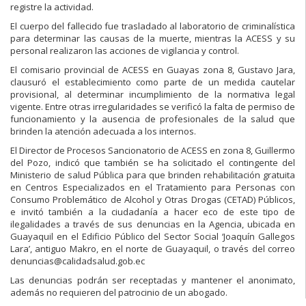
registre la actividad.
El cuerpo del fallecido fue trasladado al laboratorio de criminalística
para determinar las causas de la muerte, mientras la ACESS y su
personal realizaron las acciones de vigilancia y control.
El comisario provincial de ACESS en Guayas zona 8, Gustavo Jara,
clausuró el establecimiento como parte de un medida cautelar
provisional, al determinar incumplimiento de la normativa legal
vigente. Entre otras irregularidades se verificó la falta de permiso de
funcionamiento y la ausencia de profesionales de la salud que
brinden la atención adecuada a los internos.
El Director de Procesos Sancionatorio de ACESS en zona 8, Guillermo
del Pozo, indicó que también se ha solicitado el contingente del
Ministerio de salud Pública para que brinden rehabilitación gratuita
en Centros Especializados en el Tratamiento para Personas con
Consumo Problemático de Alcohol y Otras Drogas (CETAD) Públicos,
e invitó también a la ciudadanía a hacer eco de este tipo de
ilegalidades a través de sus denuncias en la Agencia, ubicada en
Guayaquil en el Edificio Público del Sector Social ‘Joaquín Gallegos
Lara’, antiguo Makro, en el norte de Guayaquil, o través del correo
denuncias@calidadsalud.gob.ec
Las denuncias podrán ser receptadas y mantener el anonimato,
además no requieren del patrocinio de un abogado.