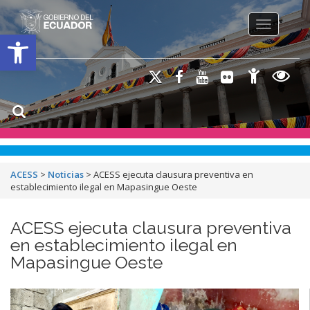
Toggle na
Open toolbar
ACESS
>
Noticias
>
ACESS ejecuta clausura preventiva en
establecimiento ilegal en Mapasingue Oeste
ACESS ejecuta clausura preventiva
en establecimiento ilegal en
Mapasingue Oeste