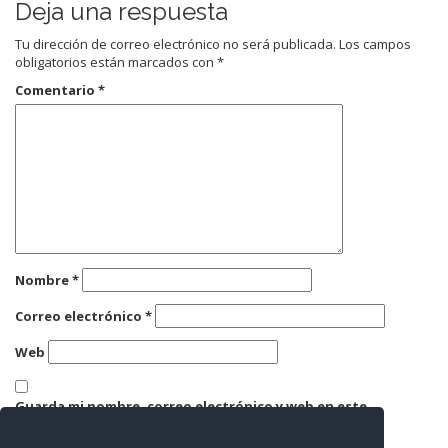
Deja una respuesta
Tu dirección de correo electrónico no será publicada.
Los campos
obligatorios están marcados con
*
Comentario
*
Nombre
*
Correo electrónico
*
Web
Guarda mi nombre, correo electrónico y web en este
navegador para la próxima vez que comente.