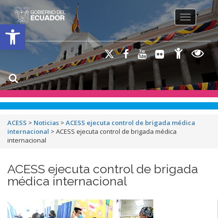
Toggle na
Open toolbar
ACESS
>
Noticias
>
ACESS ejecuta control de brigada médica
internacional
>
ACESS ejecuta control de brigada médica
internacional
ACESS ejecuta control de brigada
médica internacional