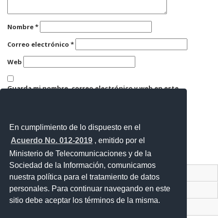
Nombre
*
Correo electrónico
*
Web
Guarda mi nombre, correo electrónico y web en este
navegador para la próxima vez que comente.
En cumplimiento de lo dispuesto en el
Acuerdo No. 012-2019
, emitido por el
Ministerio de Telecomunicaciones y de la
Sociedad de la Información, comunicamos
Contacto Ciudadano Digital
nuestra política para el tratamiento de datos
personales. Para continuar navegando en este
Portal Trámites Ciudadanos
sitio debe aceptar los términos de la misma.
Sistema Nacional de Información (SNI)