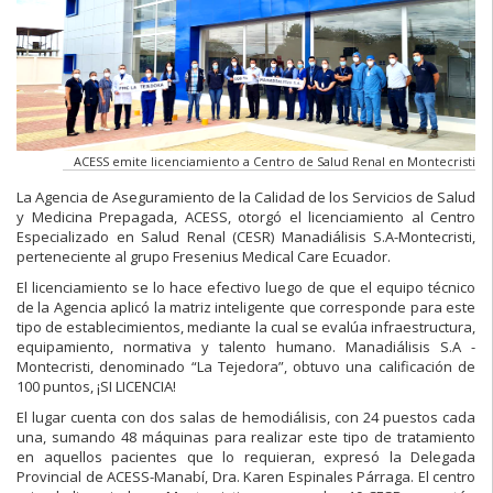
ACESS emite licenciamiento a Centro de Salud Renal en Montecristi
La Agencia de Aseguramiento de la Calidad de los Servicios de Salud
y Medicina Prepagada, ACESS, otorgó el licenciamiento al Centro
Especializado en Salud Renal (CESR) Manadiálisis S.A-Montecristi,
perteneciente al grupo Fresenius Medical Care Ecuador.
El licenciamiento se lo hace efectivo luego de que el equipo técnico
de la Agencia aplicó la matriz inteligente que corresponde para este
tipo de establecimientos, mediante la cual se evalúa infraestructura,
equipamiento, normativa y talento humano. Manadiálisis S.A -
Montecristi, denominado “La Tejedora”, obtuvo una calificación de
100 puntos, ¡SI LICENCIA!
El lugar cuenta con dos salas de hemodiálisis, con 24 puestos cada
una, sumando 48 máquinas para realizar este tipo de tratamiento
en aquellos pacientes que lo requieran, expresó la Delegada
Provincial de ACESS-Manabí, Dra. Karen Espinales Párraga. El centro