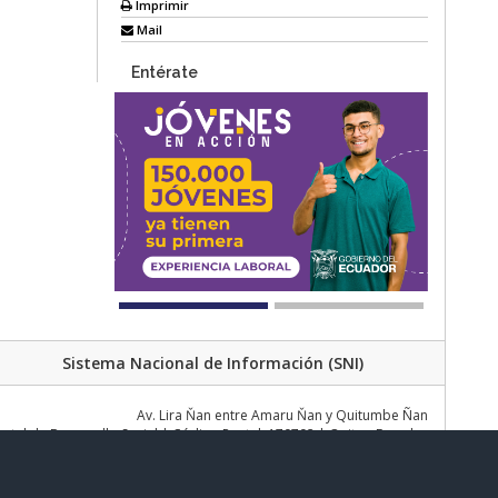
Imprimir
Mail
Entérate
Sistema Nacional de Información (SNI)
Av. Lira Ňan entre Amaru Ňan y Quitumbe Ñan
al de Desarrollo Social | Código Postal: 170702 | Quito - Ecuador
Teléfono: 02 383 4006 Ext. 1000