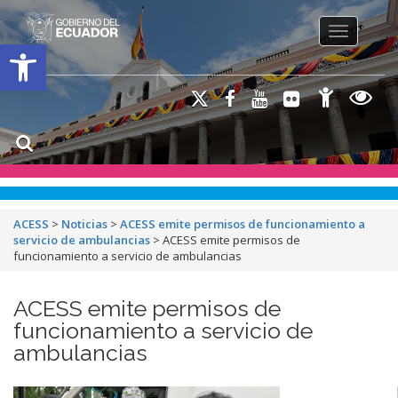
Toggle na
Open toolbar
ACESS
>
Noticias
>
ACESS emite permisos de funcionamiento a
servicio de ambulancias
>
ACESS emite permisos de
funcionamiento a servicio de ambulancias
ACESS emite permisos de
funcionamiento a servicio de
ambulancias