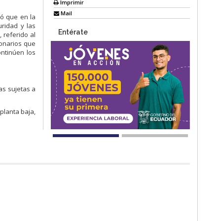
Imprimir
Mail
só que en la
ridad y las
Entérate
 referido al
ionarios que
ontinúen los
as sujetas a
planta baja,