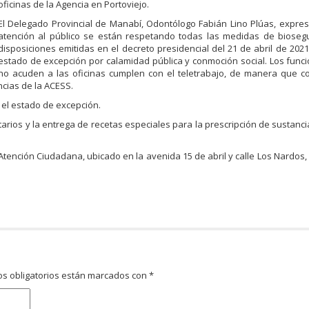
oficinas de la Agencia en Portoviejo.
El Delegado Provincial de Manabí, Odontólogo Fabián Lino Plúas, expre
atención al público se están respetando todas las medidas de biosegu
disposiciones emitidas en el decreto presidencial del 21 de abril de 2021,
estado de excepción por calamidad pública y conmoción social. Los func
no acuden a las oficinas cumplen con el teletrabajo, de manera que c
ncias de la ACESS.
 el estado de excepción.
tarios y la entrega de recetas especiales para la prescripción de sustanci
Atención Ciudadana, ubicado en la avenida 15 de abril y calle Los Nardos, 
s obligatorios están marcados con
*