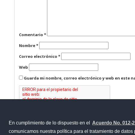
Comentario
*
Nombre
*
Correo electrónico
*
Web
Guarda mi nombre, correo electrónico y web en este n
En cumplimiento de lo dispuesto en el
Acuerdo No. 012-
Contacto Ciudadano Digital
comunicamos nuestra política para el tratamiento de datos 