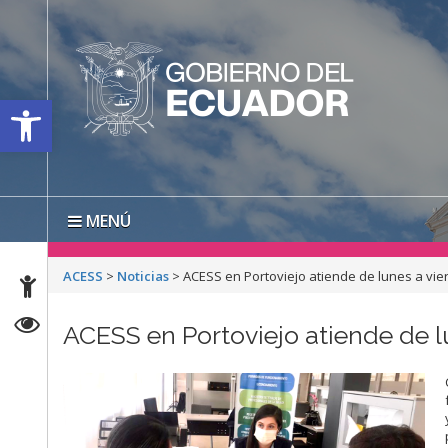
Open toolbar
MENÚ
ACESS
>
Noticias
>
ACESS en Portoviejo atiende de lunes a vier
ACESS en Portoviejo atiende de l