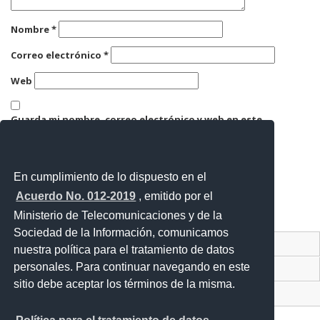
Nombre
*
Correo electrónico
*
Web
Guarda mi nombre, correo electrónico y web en este
navegador para la próxima vez que comente.
En cumplimiento de lo dispuesto en el
Acuerdo No. 012-2019
, emitido por el
Ministerio de Telecomunicaciones y de la
Sociedad de la Información, comunicamos
Contacto Ciudadano Digital
nuestra política para el tratamiento de datos
personales. Para continuar navegando en este
Portal Trámites Ciudadanos
sitio debe aceptar los términos de la misma.
Sistema Nacional de Información (SNI)