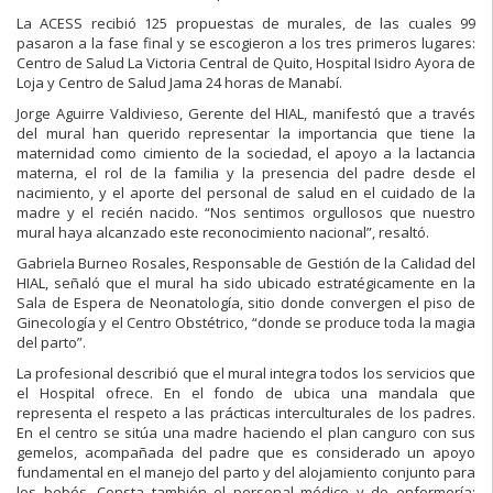
La ACESS recibió 125 propuestas de murales, de las cuales 99
pasaron a la fase final y se escogieron a los tres primeros lugares:
Centro de Salud La Victoria Central de Quito, Hospital Isidro Ayora de
Loja y Centro de Salud Jama 24 horas de Manabí.
Jorge Aguirre Valdivieso, Gerente del HIAL, manifestó que a través
del mural han querido representar la importancia que tiene la
maternidad como cimiento de la sociedad, el apoyo a la lactancia
materna, el rol de la familia y la presencia del padre desde el
nacimiento, y el aporte del personal de salud en el cuidado de la
madre y el recién nacido. “Nos sentimos orgullosos que nuestro
mural haya alcanzado este reconocimiento nacional”, resaltó.
Gabriela Burneo Rosales, Responsable de Gestión de la Calidad del
HIAL, señaló que el mural ha sido ubicado estratégicamente en la
Sala de Espera de Neonatología, sitio donde convergen el piso de
Ginecología y el Centro Obstétrico, “donde se produce toda la magia
del parto”.
La profesional describió que el mural integra todos los servicios que
el Hospital ofrece. En el fondo de ubica una mandala que
representa el respeto a las prácticas interculturales de los padres.
En el centro se sitúa una madre haciendo el plan canguro con sus
gemelos, acompañada del padre que es considerado un apoyo
fundamental en el manejo del parto y del alojamiento conjunto para
los bebés. Consta también el personal médico y de enfermería: