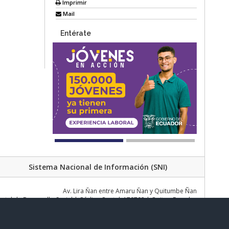
Imprimir
Mail
Entérate
Sistema Nacional de Información (SNI)
Av. Lira Ňan entre Amaru Ňan y Quitumbe Ñan
al de Desarrollo Social | Código Postal: 170702 | Quito - Ecuador
Teléfono: 02 383 4006 Ext. 1000