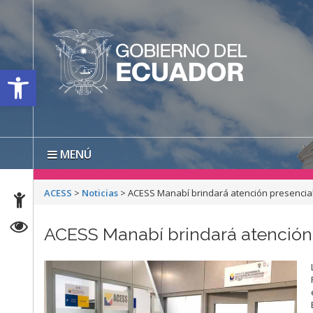
Open toolbar
MENÚ
ACESS
>
Noticias
>
ACESS Manabí brindará atención presencial
ACESS Manabí brindará atención 