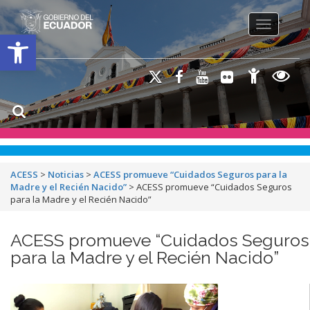
Toggle na
Open toolbar
ACESS
>
Noticias
>
ACESS promueve “Cuidados Seguros para la
Madre y el Recién Nacido”
>
ACESS promueve “Cuidados Seguros
para la Madre y el Recién Nacido”
ACESS promueve “Cuidados Seguros
para la Madre y el Recién Nacido”