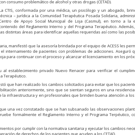
con consumo problemático de alcohol y otras drogas (CETAD).
La CTIS, conformada por una médica, un psicólogo y un abogado, brin
técnica – jurídica a la Comunidad Terapéutica Posada Solidaria, adminis
Centro de Apoyo Social Municipal de Loja (Casmul), en torno a la e
contenido del Reglamento Interno y del Programa Terapéutico. Además,
las distintas áreas para identificar aquellas requeridas así como las posi
aria, manifestó que la asesoría brindada por el equipo de ACESS les per
es el internamiento de pacientes con problemas de adicciones. Aseguró q
oja para continuar con el proceso y alcanzar el licenciamiento en los pr
tu al establecimiento privado Nuevo Renacer para verificar el cumpli
a Terapéutico.
stó que han realizado los cambios solicitados para evitar que los pacient
abilitación anteriormente, sino que se sientan seguros en una residenci
e la infraestructura y en profesionales que brinden buena atención a los
ó que una vez constatado que se han subsanado las observaciones plan
apruebe formalmente el Reglamento Interno y el Programa Terpéutico, c
cimientos por cumplir con la normativa sanitaria y ejecutar los cambios nec
ulneración de derechos de los pacientes que acuden a los CETAD.