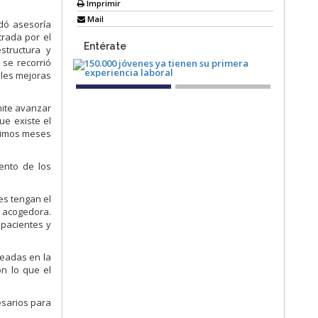
Imprimir
Mail
dó asesoría
trada por el
Entérate
structura y
 se recorrió
bles mejoras
mite avanzar
ue existe el
óximos meses
mento de los
es tengan el
a acogedora.
 pacientes y
teadas en la
on lo que el
esarios para