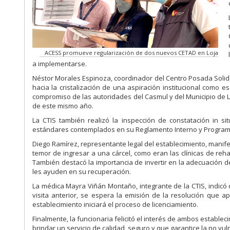
ACESS promueve regularización de dos nuevos CETAD en Loja
a implementarse.
Néstor Morales Espinoza, coordinador del Centro Posada Solid
hacia la cristalización de una aspiración institucional como 
compromiso de las autoridades del Casmul y del Municipio de L
de este mismo año.
La CTIS también realizó la inspección de constatación in si
estándares contemplados en su Reglamento Interno y Program
Diego Ramírez, representante legal del establecimiento, manife
temor de ingresar a una cárcel, como eran las clínicas de reh
También destacó la importancia de invertir en la adecuación d
les ayuden en su recuperación.
La médica Mayra Viñán Montaño, integrante de la CTIS, indic
visita anterior, se espera la emisión de la resolución que 
establecimiento iniciará el proceso de licenciamiento.
Finalmente, la funcionaria felicitó el interés de ambos estable
brindar un servicio de calidad, seguro y que garantice la no v