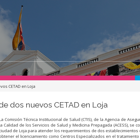
evos CETAD en Loja
de dos nuevos CETAD en Loja
La Comisión Técnica Institucional de Salud (CTIS), de la Agencia de Aseg
la Calidad de los Servicios de Salud y Medicina Prepagada (ACESS), se c
ciudad de Loja para atender los requerimientos de dos establecimientos
obtener el licenciamiento como Centros Especializados en el tratamient