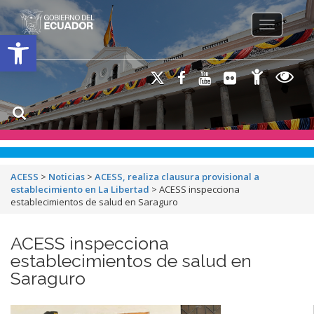
Toggle na
Open toolbar
ACESS
>
Noticias
>
ACESS, realiza clausura provisional a
establecimiento en La Libertad
>
ACESS inspecciona
establecimientos de salud en Saraguro
ACESS inspecciona
establecimientos de salud en
Saraguro