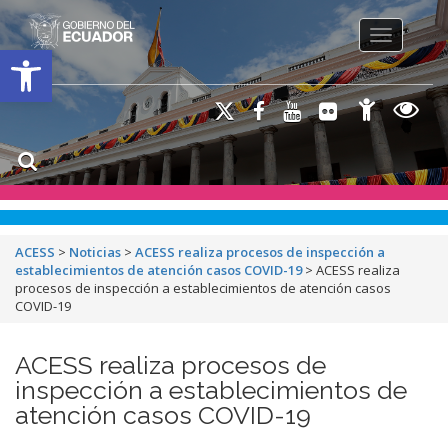
Toggle na
Open toolbar
ACESS
>
Noticias
>
ACESS realiza procesos de inspección a
establecimientos de atención casos COVID-19
>
ACESS realiza
procesos de inspección a establecimientos de atención casos
COVID-19
ACESS realiza procesos de
inspección a establecimientos de
atención casos COVID-19