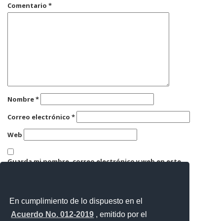
Comentario
*
Nombre
*
Correo electrónico
*
Web
Guarda mi nombre, correo electrónico y web en este
navegador para la próxima vez que comente.
En cumplimiento de lo dispuesto en el
Acuerdo No. 012-2019
, emitido por el