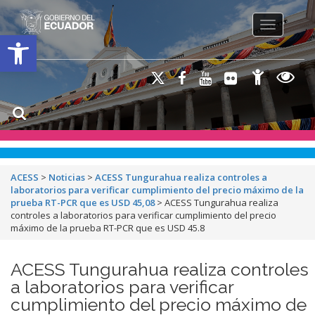
Toggle na
Open toolbar
ACESS
>
Noticias
>
ACESS Tungurahua realiza controles a
laboratorios para verificar cumplimiento del precio máximo de la
prueba RT-PCR que es USD 45,08
>
ACESS Tungurahua realiza
controles a laboratorios para verificar cumplimiento del precio
máximo de la prueba RT-PCR que es USD 45.8
ACESS Tungurahua realiza controles
a laboratorios para verificar
cumplimiento del precio máximo de