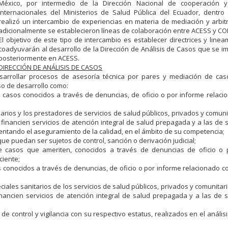
México, por intermedio de la Dirección Nacional de cooperación y
internacionales del Ministerios de Salud Pública del Ecuador, dentro
realizó un intercambio de experiencias en materia de mediación y arbit
adicionalmente se establecieron líneas de colaboración entre ACESS y C
El objetivo de este tipo de intercambio es establecer directrices y line
coadyuvarán al desarrollo de la Dirección de Análisis de Casos que se 
posteriormente en ACESS.
DIRECCIÓN DE ANÁLISIS DE CASOS
sarrollar procesos de asesoría técnica por pares y mediación de cas
o de desarrollo como:
de casos conocidos a través de denuncias, de oficio o por informe relaci
uarios y los prestadores de servicios de salud públicos, privados y comuni
 financien servicios de atención integral de salud prepagada y a las de
entando el aseguramiento de la calidad, en el ámbito de su competencia;
e puedan ser sujetos de control, sanción o derivación judicial;
e casos que ameriten, conocidos a través de denuncias de oficio o 
ciente;
os conocidos a través de denuncias, de oficio o por informe relacionado co
iales sanitarios de los servicios de salud públicos, privados y comunitari
inancien servicios de atención integral de salud prepagada y a las de
 control y vigilancia con su respectivo estatus, realizados en el análisi