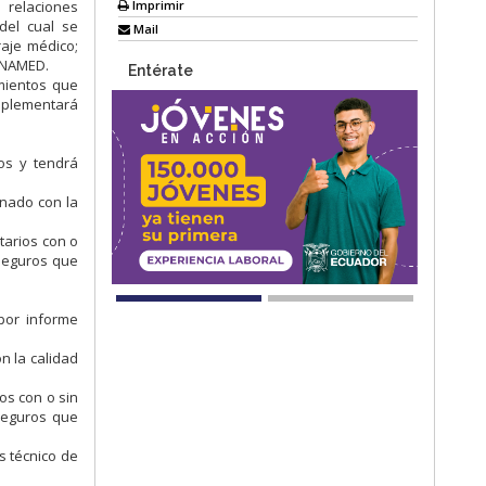
Imprimir
 relaciones
 del cual se
Mail
raje médico;
ONAMED.
Entérate
amientos que
implementará
os y tendrá
onado con la
tarios con o
 seguros que
por informe
n la calidad
os con o sin
 seguros que
s técnico de