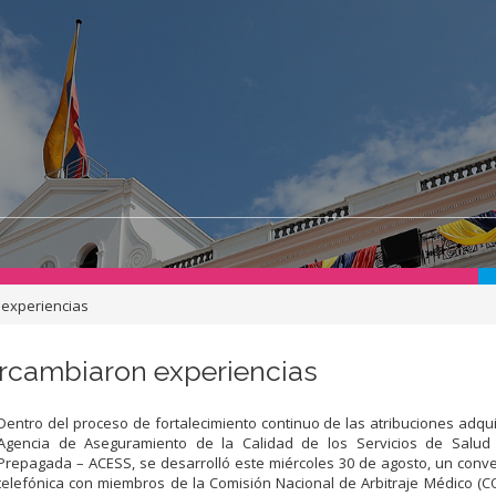
 experiencias
rcambiaron experiencias
Dentro del proceso de fortalecimiento continuo de las atribuciones adqui
Agencia de Aseguramiento de la Calidad de los Servicios de Salud
Prepagada – ACESS, se desarrolló este miércoles 30 de agosto, un conve
telefónica con miembros de la Comisión Nacional de Arbitraje Médico 