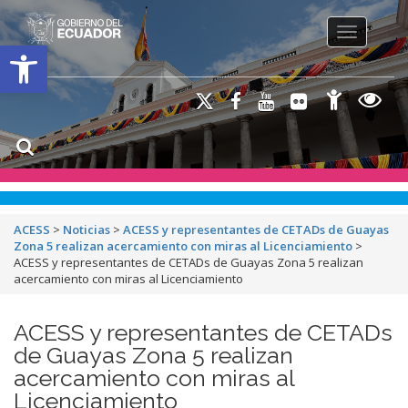
Toggle na
Open toolbar
ACESS
>
Noticias
>
ACESS y representantes de CETADs de Guayas
Zona 5 realizan acercamiento con miras al Licenciamiento
>
ACESS y representantes de CETADs de Guayas Zona 5 realizan
acercamiento con miras al Licenciamiento
ACESS y representantes de CETADs
de Guayas Zona 5 realizan
acercamiento con miras al
Licenciamiento