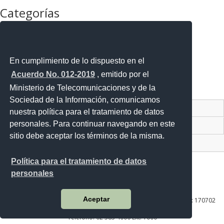
Categorías
La Agencia
La Institución
Mejora Regulatoria
Noticias
En cumplimiento de lo dispuesto en el
Noticias Destacadas
Acuerdo No. 012-2019
, emitido por el
Programas y Servicios
Ministerio de Telecomunicaciones y de la
Sin categoría
Sociedad de la Información, comunicamos
Contacto Ciudadano Digital
nuestra política para el tratamiento de datos
personales. Para continuar navegando en este
Portal Trámites Ciudadanos
sitio debe aceptar los términos de la misma.
Sistema Nacional de Información (SNI)
Política para el tratamiento de datos
personales
Av. Lira Ňan entre Amaru Ňan y Quitumbe Ñan
Aceptar
Plataforma Gubernamental de Desarrollo Social | Código Postal: 170702
| Quito - Ecuador
Teléfono: 02 383 4006 Ext. 1000