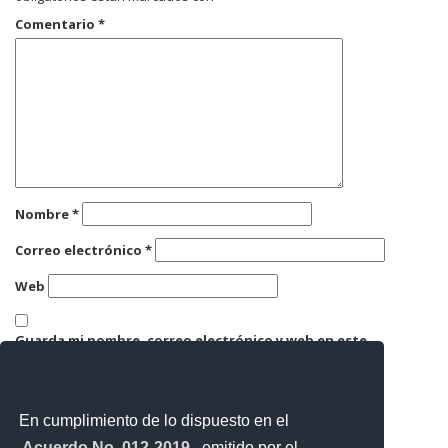
Comentario
*
Nombre
*
Correo electrónico
*
Web
Guarda mi nombre, correo electrónico y web en este
navegador para la próxima vez que comente.
En cumplimiento de lo dispuesto en el
Acuerdo No. 012-2019
, emitido por el