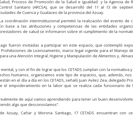
Salud, Proceso de Promoción de la Salud e Igualdad y la Agencia de R
Control Sanitario (ARCSA), que se desarrolló del 11 al 13 de septie
ciudades de Cuenca y Gualaceo de la provincia del Azuay.
La coordinación interinstitucional permitió la realización del evento de c
En base a las atribuciones y competencias de las entidades organiz
prestadores de salud se informaron sobre el cumplimiento de la normati
ago fueron invitadas a participar en este espacio, que contempló expo
Prohibiciones de Licenciamiento, marco legal vigente para el Manejo d
 para una Atención Integral, Higiene y Manipulación de Alimentos y, Alma
d mental, y con el fin de lograr que los CETADS cumplan con la normativa y
echos humanos, organizamos este tipo de espacios, que, además, nos p
están en el día a día en los CETADS, señaló Juan Avilez Zea, delegado Prov
e el empoderamiento en la labor que se realiza cada funcionario de l
ó, “realmente de aquí vamos aprendiendo para tener un buen desenvolvim
diendo algo que desconocíamos”.
de Azuay, Cañar y Morona Santiago, 17 CETADS encuentran con cer