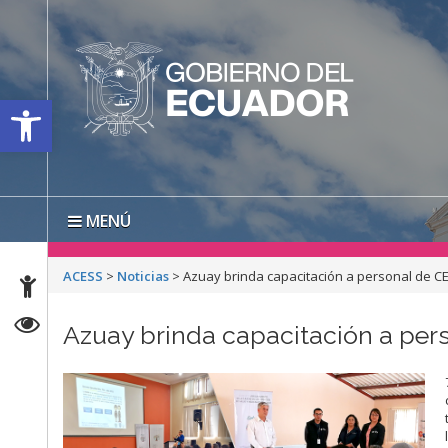
Open toolbar
MENÚ
ACESS
>
Noticias
>
Azuay brinda capacitación a personal de C
Azuay brinda capacitación a pe