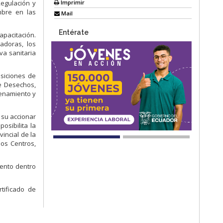
Imprimir
egulación y
mbre en las
Mail
Entérate
apacitación.
adoras, los
va sanitaria
siciones de
e Desechos,
cenamiento y
 su accionar
osibilita la
incial de la
os Centros,
iento dentro
tificado de