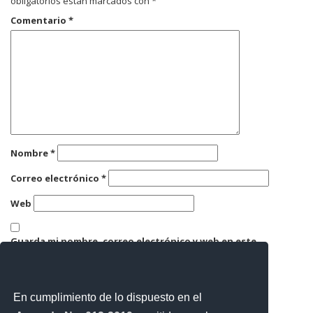
obligatorios están marcados con
*
Comentario
*
Nombre
*
Correo electrónico
*
Web
Guarda mi nombre, correo electrónico y web en este
navegador para la próxima vez que comente.
En cumplimiento de lo dispuesto en el