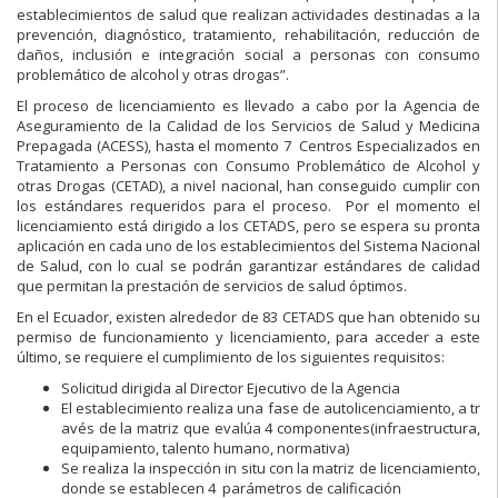
establecimientos de salud que realizan actividades destinadas a la
prevención, diagnóstico, tratamiento, rehabilitación, reducción de
daños, inclusión e integración social a personas con consumo
problemático de alcohol y otras drogas”.
El proceso de licenciamiento es llevado a cabo por la Agencia de
Aseguramiento de la Calidad de los Servicios de Salud y Medicina
Prepagada (ACESS), hasta el momento 7 Centros Especializados en
Tratamiento a Personas con Consumo Problemático de Alcohol y
otras Drogas (CETAD), a nivel nacional, han conseguido cumplir con
los estándares requeridos para el proceso. Por el momento el
licenciamiento está dirigido a los CETADS, pero se espera su pronta
aplicación en cada uno de los establecimientos del Sistema Nacional
de Salud, con lo cual se podrán garantizar estándares de calidad
que permitan la prestación de servicios de salud óptimos.
En el Ecuador, existen alrededor de 83 CETADS que han obtenido su
permiso de funcionamiento y licenciamiento, para acceder a este
último, se requiere el cumplimiento de los siguientes requisitos:
Solicitud dirigida al Director Ejecutivo de la Agencia
El establecimiento realiza una fase de autolicenciamiento, a tr
avés de la
ma
triz que evalúa 4 componentes(infraestructura,
equipamiento, talento hu
ma
no, nor
ma
tiva)
Se realiza la inspección in situ con la
ma
triz de licenciamiento,
donde se establecen 4 parámetros de calificación