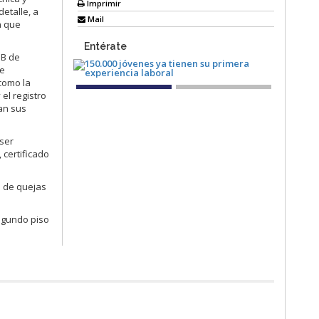
Imprimir
etalle, a
Mail
n que
Entérate
 B de
de
como la
el registro
ban sus
 ser
 certificado
n de quejas
segundo piso