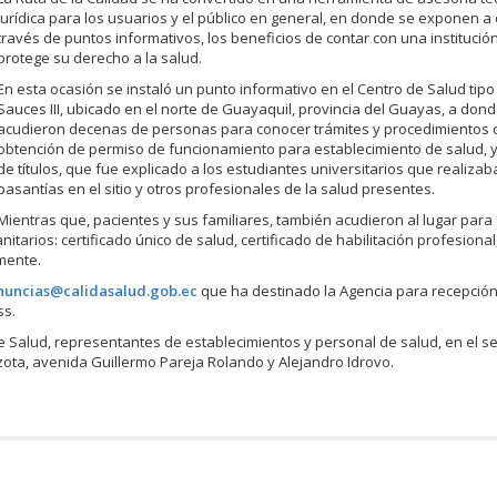
jurídica para los usuarios y el público en general, en donde se exponen a d
través de puntos informativos, los beneficios de contar con una institució
protege su derecho a la salud.
En esta ocasión se instaló un punto informativo en el Centro de Salud tipo
Sauces III, ubicado en el norte de Guayaquil, provincia del Guayas, a don
acudieron decenas de personas para conocer trámites y procedimientos 
obtención de permiso de funcionamiento para establecimiento de salud, y 
de títulos, que fue explicado a los estudiantes universitarios que realiza
pasantías en el sitio y otros profesionales de la salud presentes.
Mientras que, pacientes y sus familiares, también acudieron al lugar para
arios: certificado único de salud, certificado de habilitación profesional,
amente.
nuncias@calidasalud.gob.ec
que ha destinado la Agencia para recepció
ss.
de Salud, representantes de establecimientos y personal de salud, en el 
arzota, avenida Guillermo Pareja Rolando y Alejandro Idrovo.