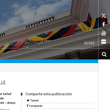
ACESS
il
de Salud
Comparte esta publicación:
 de
Tweet
da – Acess.
Compartir
cnica y