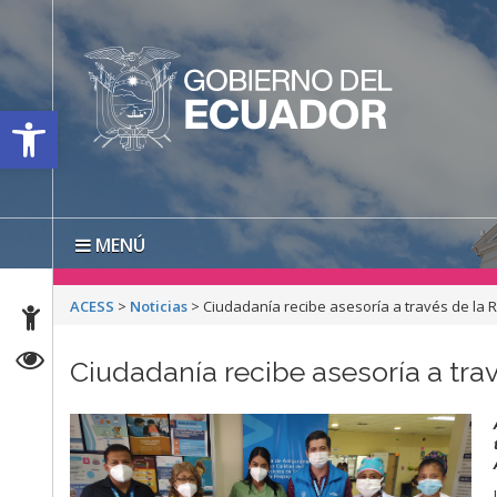
Open toolbar
MENÚ
ACESS
>
Noticias
>
Ciudadanía recibe asesoría a través de la 
Ciudadanía recibe asesoría a tra